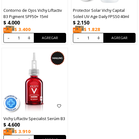
Contorno de Ojos Vichy Liftactiv
Protector Solar Vichy Capital
B3 Pigment SPF50+ 15ml
Soleil UV-Age Daily FPS50 40ml
$
4.000
$
2.150
$
3.400
$
1.828
-
+
-
+
Vichy Liftactiv Specialist Serúm B3
$
4.600
$
3.910