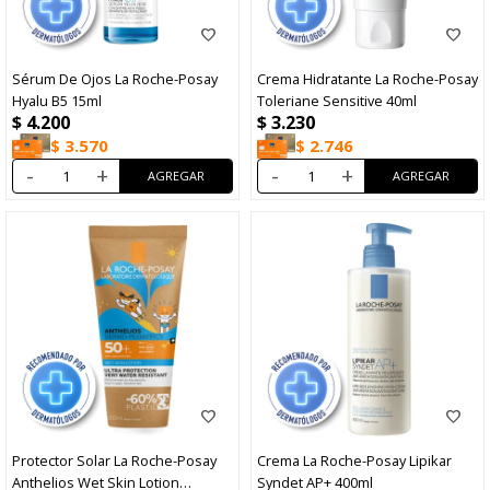
Sérum De Ojos La Roche-Posay
Crema Hidratante La Roche-Posay
Hyalu B5 15ml
Toleriane Sensitive 40ml
$
4.200
$
3.230
$
3.570
$
2.746
-
+
-
+
Protector Solar La Roche-Posay
Crema La Roche-Posay Lipikar
Anthelios Wet Skin Lotion
Syndet AP+ 400ml