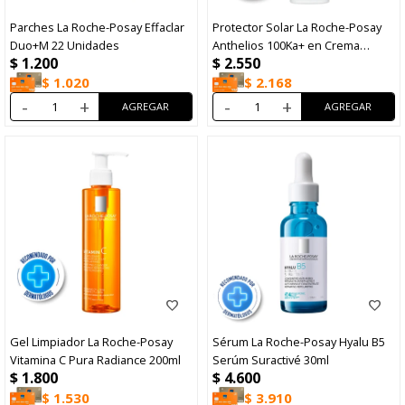
Parches La Roche-Posay Effaclar
Protector Solar La Roche-Posay
Duo+M 22 Unidades
Anthelios 100Ka+ en Crema
$
1.200
$
2.550
FPS50+ 50ml
$
1.020
$
2.168
-
+
-
+
Gel Limpiador La Roche-Posay
Sérum La Roche-Posay Hyalu B5
Vitamina C Pura Radiance 200ml
Serúm Suractivé 30ml
$
1.800
$
4.600
$
1.530
$
3.910