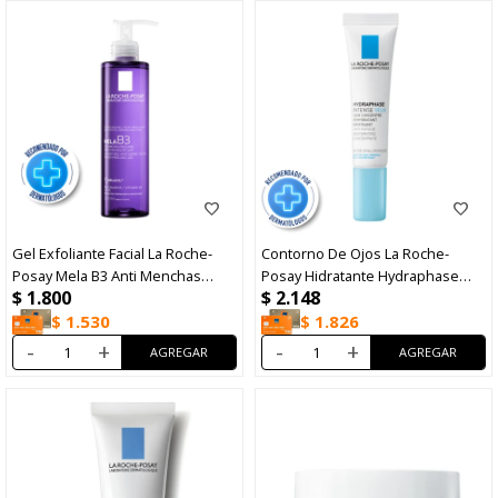
Gel Exfoliante Facial La Roche-
Contorno De Ojos La Roche-
Posay Mela B3 Anti Menchas
Posay Hidratante Hydraphase
$
1.800
$
2.148
200ml
Intense Yeux 15ml
$
1.530
$
1.826
-
+
-
+