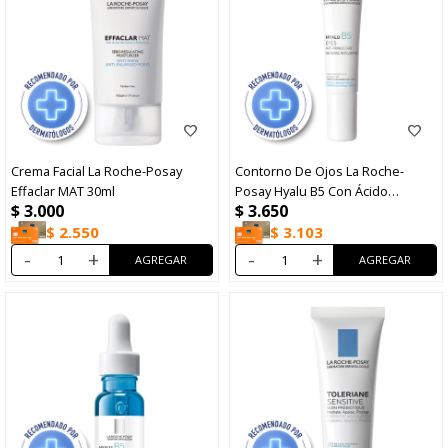
Crema Facial La Roche-Posay
Contorno De Ojos La Roche-
Effaclar MAT 30ml
Posay Hyalu B5 Con Ácido
$
3.000
$
3.650
Hialurónico 15ml
$
2.550
$
3.103
-
+
-
+