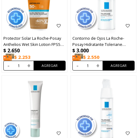
Protector Solar La Roche-Posay
Contorno de Ojos La Roche-
Anthelios Wet Skin Lotion FPS50+
Posay Hidratante Toleriane
$
2.650
$
3.000
200ml
Dermallergo 20ml
$
2.253
$
2.550
-
+
-
+