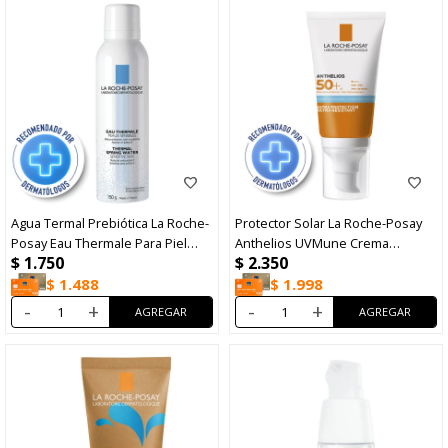
Agua Termal Prebiótica La Roche-
Protector Solar La Roche-Posay
Posay Eau Thermale Para Piel
Anthelios UVMune Crema
$
1.750
$
2.350
Sensible 150ml
Hidratante FPS50+ 50ml
$
1.488
$
1.998
-
+
-
+