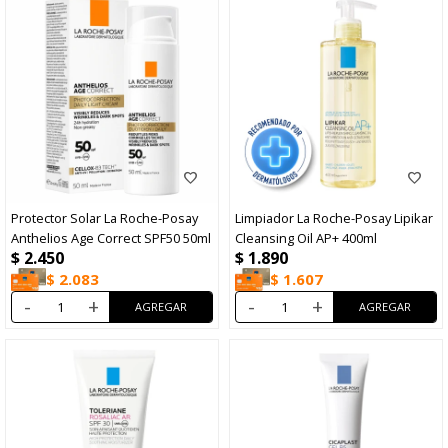
Protector Solar La Roche-Posay
Limpiador La Roche-Posay Lipikar
Anthelios Age Correct SPF50 50ml
Cleansing Oil AP+ 400ml
$
2.450
$
1.890
$
2.083
$
1.607
-
+
-
+