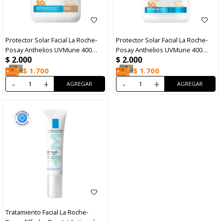
Protector Solar Facial La Roche-
Protector Solar Facial La Roche-
Posay Anthelios UVMune 400
Posay Anthelios UVMune 400
$
2.000
$
2.000
FPS50+ Tono Medium 50ml
FPS50+ 50ml
$
1.700
$
1.700
-
+
-
+
Tratamiento Facial La Roche-