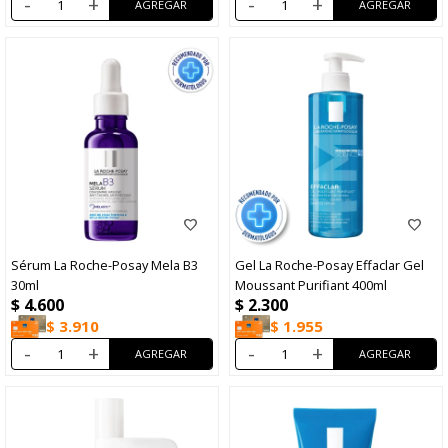
-
+
-
+
Sérum La Roche-Posay Mela B3
Gel La Roche-Posay Effaclar Gel
30ml
Moussant Purifiant 400ml
$
4.600
$
2.300
$
3.910
$
1.955
-
+
-
+