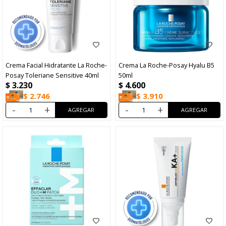
Crema Facial Hidratante La Roche-
Crema La Roche-Posay Hyalu B5
Posay Toleriane Sensitive 40ml
50ml
$
3.230
$
4.600
$
2.746
$
3.910
-
+
-
+