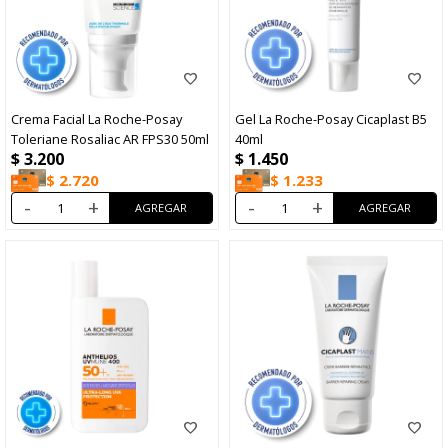
Crema Facial La Roche-Posay
Gel La Roche-Posay Cicaplast B5
Toleriane Rosaliac AR FPS30 50ml
40ml
$
3.200
$
1.450
$
2.720
$
1.233
-
+
-
+