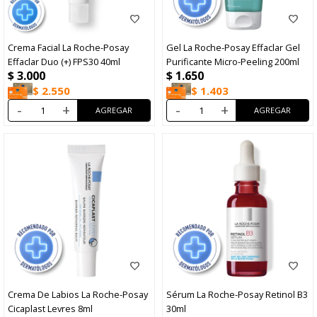
Crema Facial La Roche-Posay
Gel La Roche-Posay Effaclar Gel
Effaclar Duo (+) FPS30 40ml
Purificante Micro-Peeling 200ml
$
3.000
$
1.650
$
2.550
$
1.403
-
+
-
+
Crema De Labios La Roche-Posay
Sérum La Roche-Posay Retinol B3
Cicaplast Levres 8ml
30ml