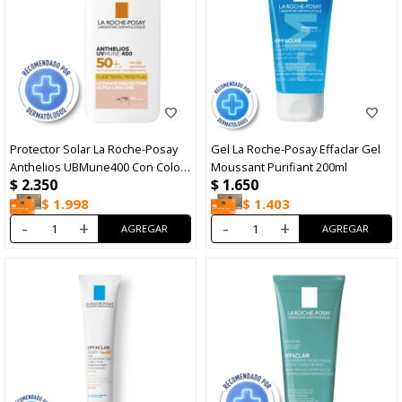
Protector Solar La Roche-Posay
Gel La Roche-Posay Effaclar Gel
Anthelios UBMune400 Con Color
Moussant Purifiant 200ml
$
2.350
$
1.650
50ml
$
1.998
$
1.403
-
+
-
+