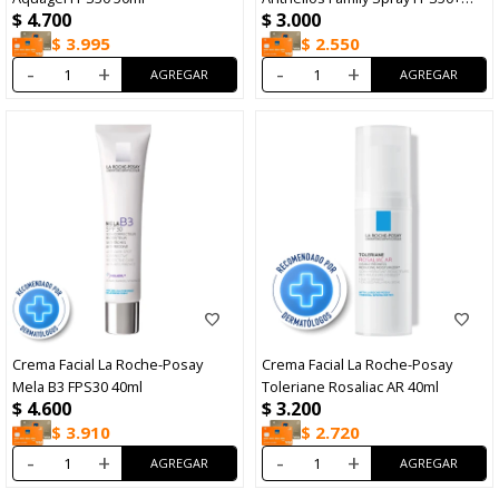
$
4.700
$
3.000
300ml
$
3.995
$
2.550
-
+
-
+
Crema Facial La Roche-Posay
Crema Facial La Roche-Posay
Mela B3 FPS30 40ml
Toleriane Rosaliac AR 40ml
$
4.600
$
3.200
$
3.910
$
2.720
-
+
-
+