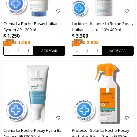
Crema La Roche-Posay Lipikar
Loción Hidratante La Roche Posay
Syndet AP+ 200ml
Lipikar Lait Urea 10% 400ml
$
1.250
$
3.300
$
1.063
$
2.805
-
+
-
+
Crema La Roche-Posay Hyalu B5
Protector Solar La Roche-Posay
Aquagel FPS30 50ml
Anthelios Family Spray FPS50+