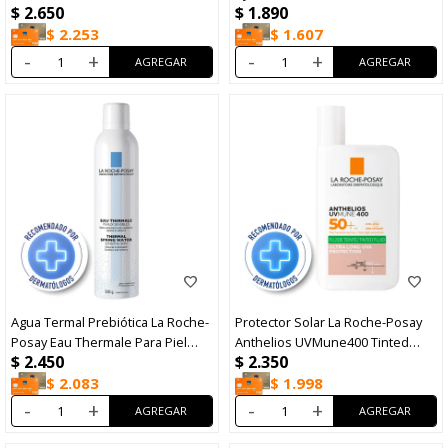
$
2.650
$
1.890
Dermopediátrico FPS50+ 200ml
$
2.253
$
1.607
-
+
-
+
Agua Termal Prebiótica La Roche-
Protector Solar La Roche-Posay
Posay Eau Thermale Para Piel
Anthelios UVMune400 Tinted
$
2.450
$
2.350
Sensible 300ml
Fluid FPS50+ 50ml
$
2.083
$
1.998
-
+
-
+