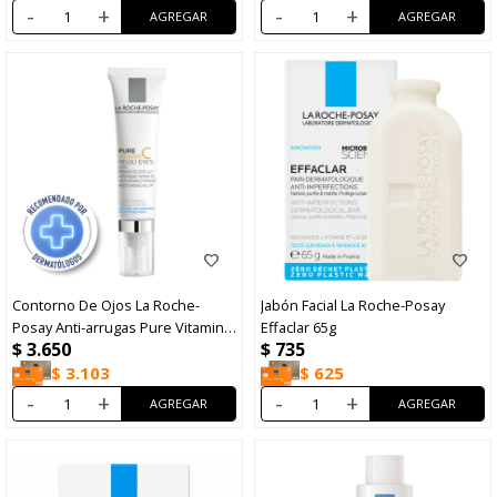
-
+
-
+
Contorno De Ojos La Roche-
Jabón Facial La Roche-Posay
Posay Anti-arrugas Pure Vitamin C
Effaclar 65g
$
3.650
$
735
15ml
$
3.103
$
625
-
+
-
+