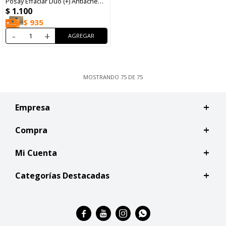
Posay Effaclar Duo (+) Antiacné
$
1.100
15ml
$
935
-
+
MOSTRANDO
75
DE
75
Empresa
Compra
Mi Cuenta
Categorías Destacadas



