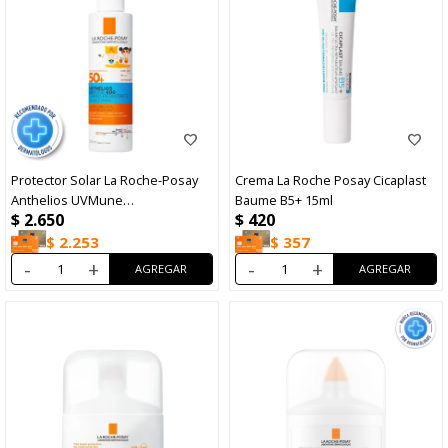
Protector Solar La Roche-Posay
Crema La Roche Posay Cicaplast
Anthelios UVMune
Baume B5+ 15ml
$
2.650
$
420
Dermopediátrico Spray FPS50+
200ml
$
2.253
$
357
-
+
-
+