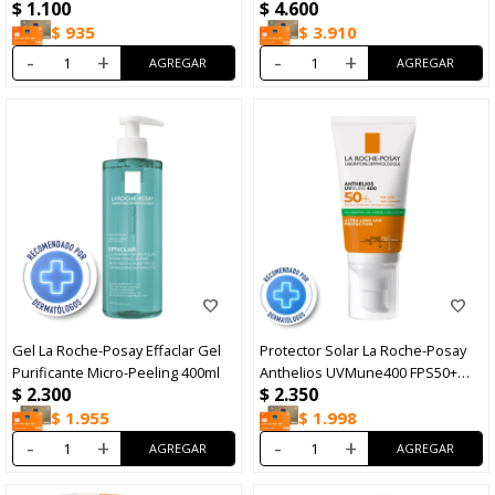
$
1.100
$
4.600
$
935
$
3.910
-
+
-
+
Gel La Roche-Posay Effaclar Gel
Protector Solar La Roche-Posay
Purificante Micro-Peeling 400ml
Anthelios UVMune400 FPS50+
$
2.300
$
2.350
50ml
$
1.955
$
1.998
-
+
-
+