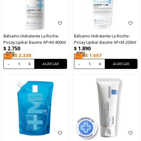
Bálsamo Hidratante La Roche-
Bálsamo Hidratante La Roche-
Posay Lipikar Baume AP+M 400ml
Posay Lipikar Baume AP+M 200ml
$
2.750
$
1.890
$
2.338
$
1.607
-
+
-
+