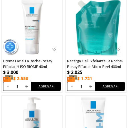
Crema Facial La Roche-Posay
Recarga Gel Exfoliante La Roche-
Effaclar H ISO BIOME 40ml
Posay Effaclar Micro-Peel 400ml
$
3.000
$
2.025
$
2.550
$
1.721
-
+
-
+