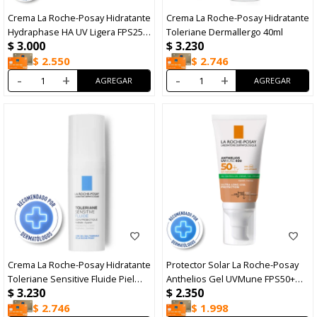
Crema La Roche-Posay Hidratante
Crema La Roche-Posay Hidratante
Hydraphase HA UV Ligera FPS25
Toleriane Dermallergo 40ml
$
3.000
$
3.230
40ml
$
2.550
$
2.746
-
+
-
+
Crema La Roche-Posay Hidratante
Protector Solar La Roche-Posay
Toleriane Sensitive Fluide Piel
Anthelios Gel UVMune FPS50+
$
3.230
$
2.350
Mixta A Grasa 40ml
50ml
$
2.746
$
1.998