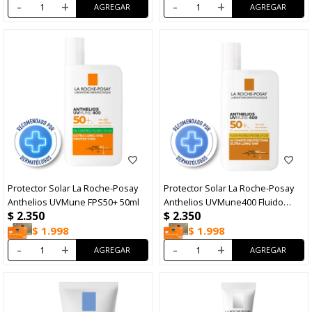
-
+
-
+
Protector Solar La Roche-Posay
Protector Solar La Roche-Posay
Anthelios UVMune FPS50+ 50ml
Anthelios UVMune400 Fluido
$
2.350
$
2.350
Invisible FSP50+ 50ml
$
1.998
$
1.998
-
+
-
+