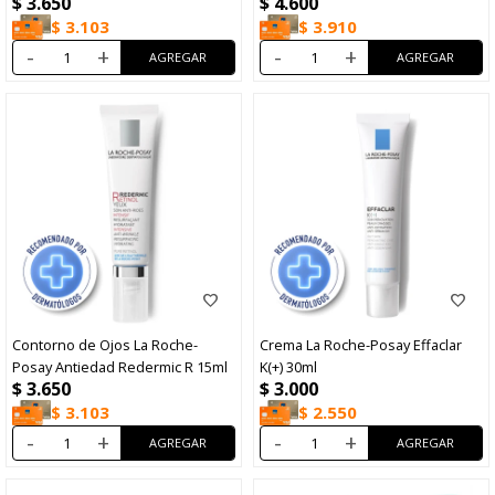
$
3.650
$
4.600
$
3.103
$
3.910
-
+
-
+
Contorno de Ojos La Roche-
Crema La Roche-Posay Effaclar
Posay Antiedad Redermic R 15ml
K(+) 30ml
$
3.650
$
3.000
$
3.103
$
2.550
-
+
-
+