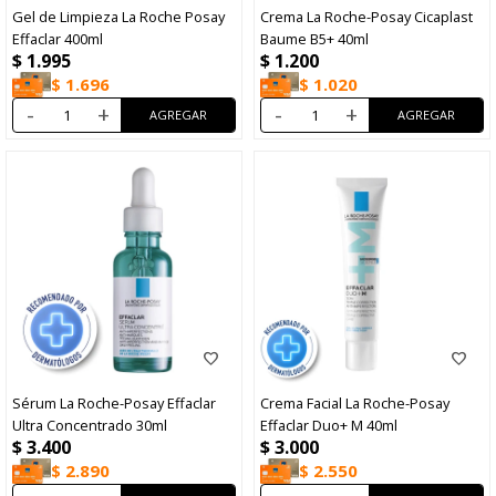
Gel de Limpieza La Roche Posay
Crema La Roche-Posay Cicaplast
Effaclar 400ml
Baume B5+ 40ml
$
1.995
$
1.200
$
1.696
$
1.020
-
+
-
+
Sérum La Roche-Posay Effaclar
Crema Facial La Roche-Posay
Ultra Concentrado 30ml
Effaclar Duo+ M 40ml
$
3.400
$
3.000
$
2.890
$
2.550