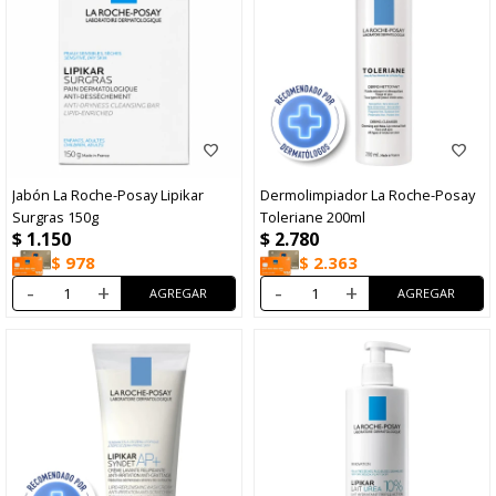
Jabón La Roche-Posay Lipikar
Dermolimpiador La Roche-Posay
Surgras 150g
Toleriane 200ml
$
1.150
$
2.780
$
978
$
2.363
-
+
-
+