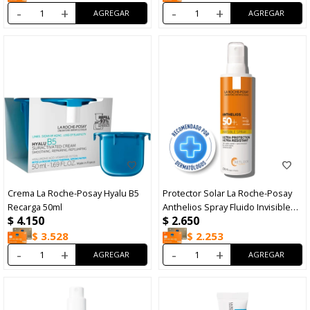
-
+
-
+
Crema La Roche-Posay Hyalu B5
Protector Solar La Roche-Posay
Recarga 50ml
Anthelios Spray Fluido Invisible
$
4.150
$
2.650
FPS50+ 200ml
$
3.528
$
2.253
-
+
-
+