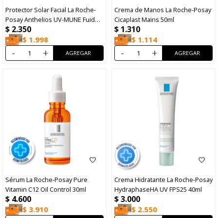
Protector Solar Facial La Roche-
Crema de Manos La Roche-Posay
Posay Anthelios UV-MUNE Fuido
Cicaplast Mains 50ml
$
2.350
$
1.310
Antimanchas FPS50 50ml
$
1.998
$
1.114
-
+
-
+
Sérum La Roche-Posay Pure
Crema Hidratante La Roche-Posay
Vitamin C12 Oil Control 30ml
HydraphaseHA UV FPS25 40ml
$
4.600
$
3.000
$
3.910
$
2.550