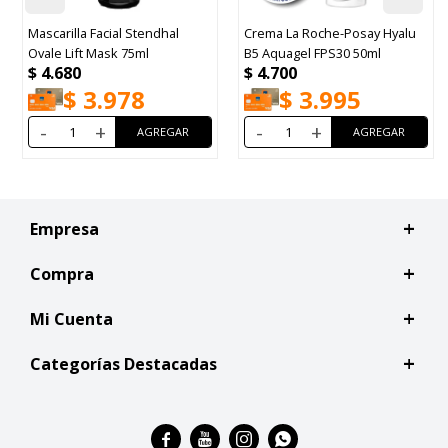
al
Crema La Roche-Posay Hyalu
Crema Facial de Día Euceri
B5 Aquagel FPS30 50ml
Anti Pigment FPS30 50ml
$
4.700
$
4.766
$
3.995
$
4.051
-
+
-
+
Empresa
Compra
Mi Cuenta
Categorías Destacadas



