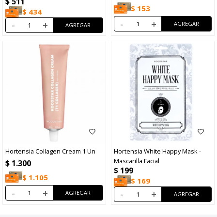
$
511
$
153
$
434
-
+
-
+
Hortensia Collagen Cream 1 Un
Hortensia White Happy Mask -
Mascarilla Facial
$
1.300
$
199
$
1.105
$
169
-
+
-
+