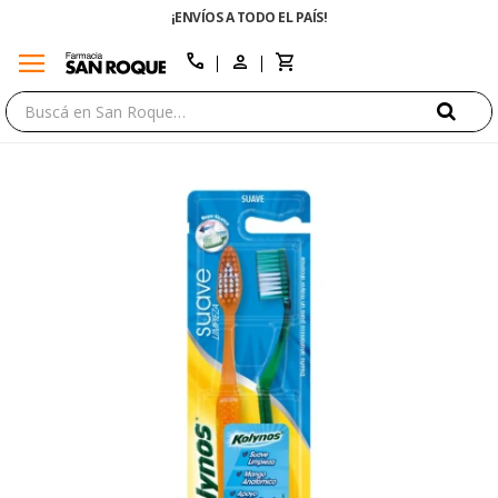
¡ENVÍOS A TODO EL PAÍS!
menu
close
call