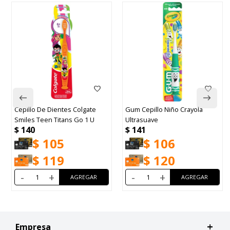
Cepillo De Dientes Colgate
Gum Cepillo Niño Crayola
Smiles Teen Titans Go 1 U
Ultrasuave
$
140
$
141
$
105
$
106
$
119
$
120
-
+
-
+
Empresa