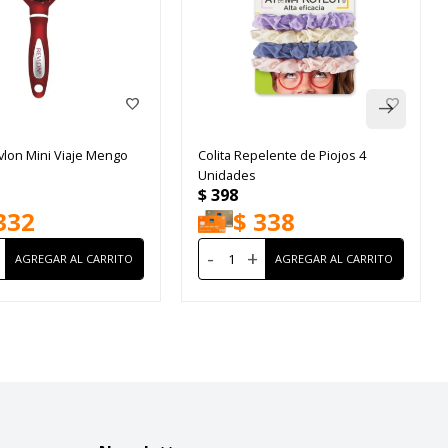
vlon Mini Viaje Mengo
Colita Repelente de Piojos 4
Unidades
$
398
332
$
338
-
+