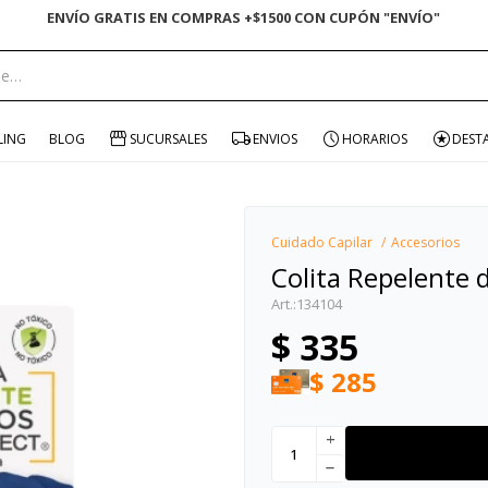
ENVÍO GRATIS EN COMPRAS +$1500 CON CUPÓN "ENVÍO"
portante:
LING
BLOG
SUCURSALES
ENVIOS
HORARIOS
DEST
Cuidado Capilar
Accesorios
Colita Repelente 
134104
$
335
$
285
add
remove