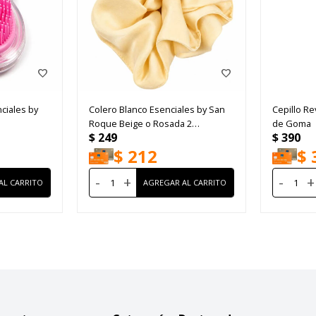
ciales by
Colero Blanco Esenciales by San
Cepillo Re
Roque Beige o Rosada 2
de Goma
$
249
$
390
Unidades
$
212
$
-
+
-
+