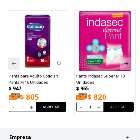
Pants para Adulto Cotidian
Pants Indasec Super M 10
Pants M 16 Unidades
Unidades
$
947
$
965
$
805
$
820
-
+
-
+
Empresa