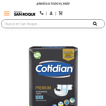
¡ENVÍOS A TODO EL PAÍS!
menu
close
call