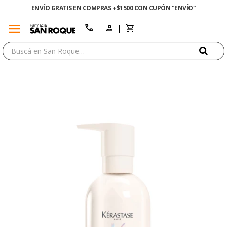
ENVÍO GRATIS EN COMPRAS +$1500 CON CUPÓN "ENVÍO"
menu
close
call