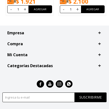
$
1.921
$
2.100
-
+
-
+
Empresa
Compra
Mi Cuenta
Categorías Destacadas




SUSCRIBIRME