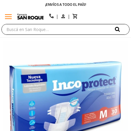
¡ENVÍOS A TODO EL PAÍS!
ENVÍO GRATIS E
menu
close
call