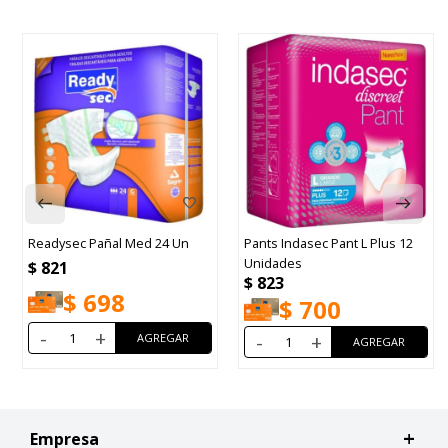
Readysec Pañal Med 24 Un
Pants Indasec Pant L Plus 12
Unidades
$
821
$
823
$
698
$
700
-
+
-
+
Empresa