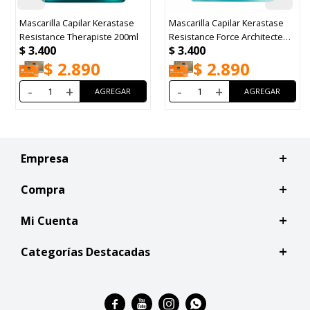
Mascarilla Capilar Kerastase
Mascarilla Capilar Kerastase
Resistance Therapiste 200ml
Resistance Force Architecte
$
3.400
$
3.400
200ml
$
2.890
$
2.890
-
+
-
+
Empresa
Compra
Mi Cuenta
Categorías Destacadas



