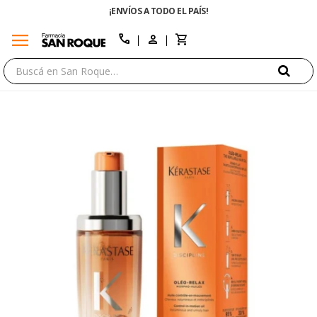
¡ENVÍOS A TODO EL PAÍS!
menu
close
call