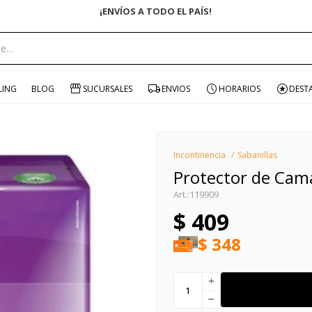
¡ENVÍOS A TODO EL PAÍS!
portante:
LING
BLOG
SUCURSALES
ENVIOS
HORARIOS
DEST
Incontinencia
Sabanillas
Protector de Cam
119909
$
409
$
348
add
remove