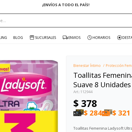
ENVÍO GRATIS EN COMPRAS +$1500 CON CUPÓN "ENVÍO"
portante:
LING
BLOG
SUCURSALES
ENVIOS
HORARIOS
DEST
Bienestar Íntimo
Protección Fem
Toallitas Femenin
Suave 8 Unidades
112944
$
378
$
284
$
321
Toallitas Femenina Ladysoft Ult