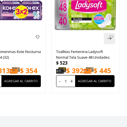
 Femeninas Kote Nocturna
Toallitas Femenina Ladysoft
4 (32)
Normal Tela Suave 48 Unidades
$
523
313
$
354
$
392
$
445
-
+