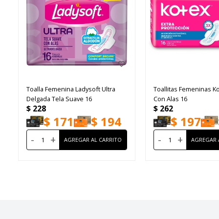
Toalla Femenina Ladysoft Ultra
Toallitas Femeninas K
Delgada Tela Suave 16
Con Alas 16
$
228
$
262
$
171
$
194
$
197
-
+
-
+