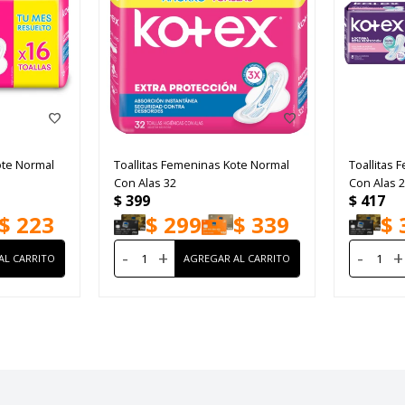
ote Normal
Toallitas Femeninas Kote Normal
Toallitas
Con Alas 32
Con Alas 2
$
399
$
417
$
223
$
299
$
339
$
-
+
-
+