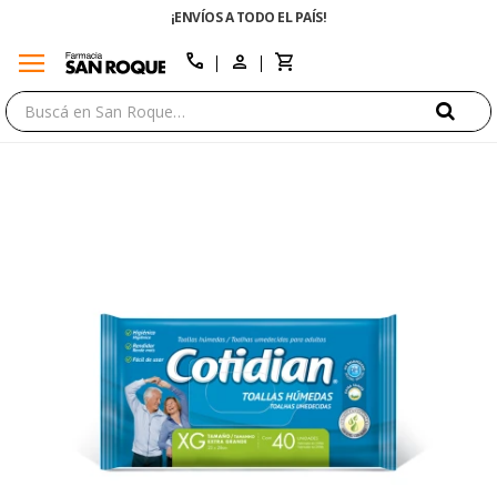
¡ENVÍOS A TODO EL PAÍS!
menu
close
call