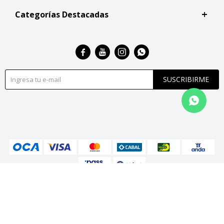
Categorías Destacadas




SUSCRIBIRME
© Copyright 2026 / San Roque