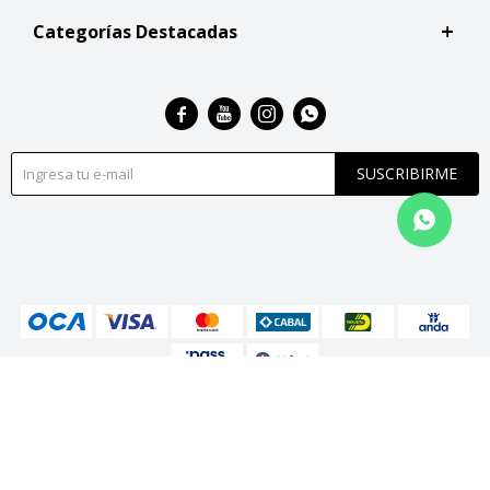
Categorías Destacadas




SUSCRIBIRME
© Copyright 2026 / San Roque