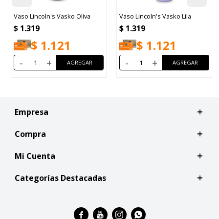
Vasko Oliva
Vaso Lincoln's Vasko Lila
Termo Lincoln's Ku
$
1.319
$
1.980
21
$
1.121
$
1.68
-
+
-
+
Empresa
Compra
Mi Cuenta
Categorías Destacadas



