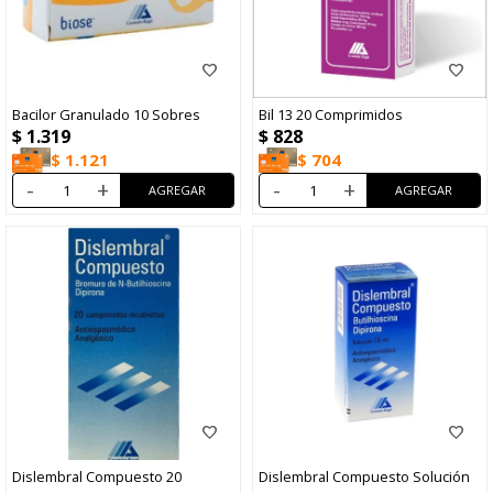
Bacilor Granulado 10 Sobres
Bil 13 20 Comprimidos
$
1.319
$
828
$
1.121
$
704
-
+
-
+
Dislembral Compuesto 20
Dislembral Compuesto Solución