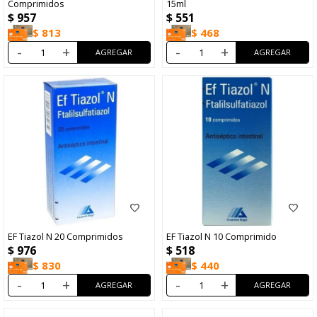
Comprimidos
15ml
$
957
$
551
$
813
$
468
-
+
-
+
EF Tiazol N 20 Comprimidos
EF Tiazol N 10 Comprimido
$
976
$
518
$
830
$
440
-
+
-
+