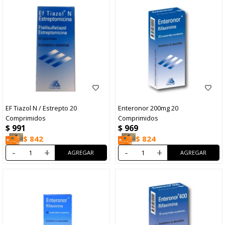
EF Tiazol N / Estrepto 20
Enteronor 200mg 20
Comprimidos
Comprimidos
$
991
$
969
$
842
$
824
-
+
-
+