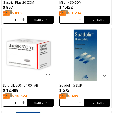
Gastrial Plus 20 COM
Milorix 30 COM
$
957
$
1.452
$
813
$
1.234
-
+
-
+
Salofalk 500mg 100 TAB
Suadolin 5 SUP
$
12.499
$
575
$
10.624
$
489
-
+
-
+