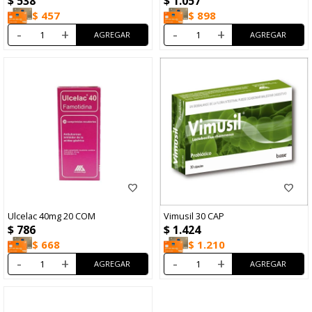
$
538
$
1.057
$
457
$
898
-
+
-
+
Ulcelac 40mg 20 COM
Vimusil 30 CAP
$
786
$
1.424
$
668
$
1.210
-
+
-
+