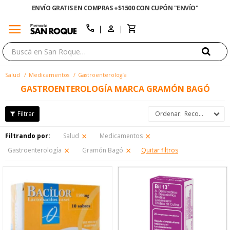
ENVÍO GRATIS EN COMPRAS +$1500 CON CUPÓN "ENVÍO"
menu
close
call
Salud
Medicamentos
Gastroenterología
GASTROENTEROLOGÍA MARCA GRAMÓN BAGÓ
Recomendados
Filtrando por:
Salud
Medicamentos
Gastroenterología
Gramón Bagó
Quitar filtros