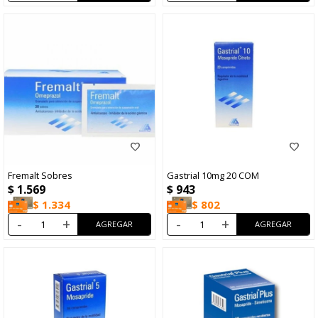
Fremalt Sobres
Gastrial 10mg 20 COM
$
1.569
$
943
$
1.334
$
802
-
+
-
+