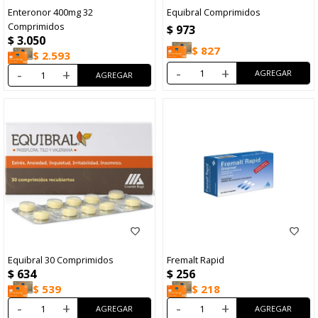
Enteronor 400mg 32
Equibral Comprimidos
Comprimidos
$
973
$
3.050
$
827
$
2.593
-
+
-
+
Equibral 30 Comprimidos
Fremalt Rapid
$
634
$
256
$
539
$
218
-
+
-
+