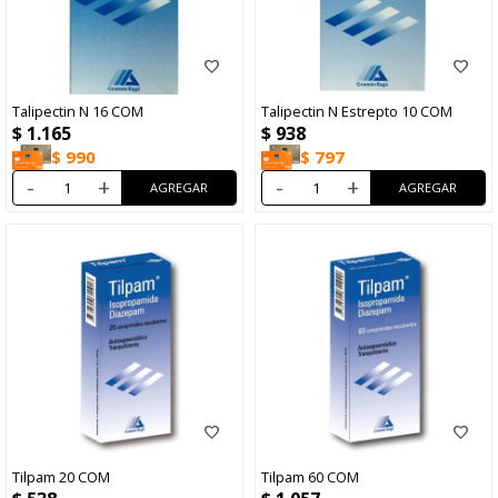
Talipectin N 16 COM
Talipectin N Estrepto 10 COM
$
1.165
$
938
$
990
$
797
-
+
-
+
Tilpam 20 COM
Tilpam 60 COM