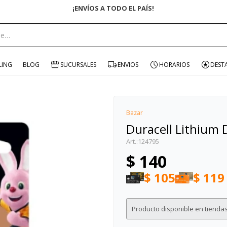
ENVÍO GRATIS EN COM
portante:
LING
BLOG
SUCURSALES
ENVIOS
HORARIOS
DEST
Bazar
Duracell Lithium 
124795
$
140
$
105
$
119
Producto disponible en tiendas