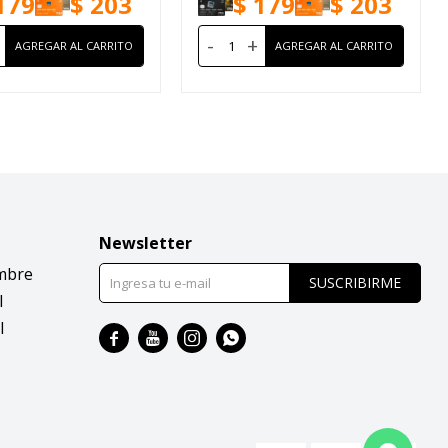
179
$
203
$
179
$
203
-
+
Newsletter
mbre
SUSCRIBIRME
l
l



