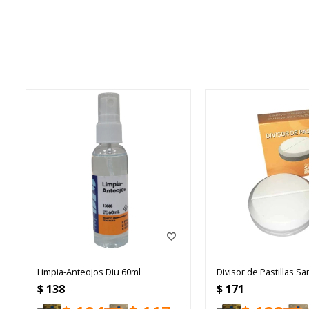
Limpia-Anteojos Diu 60ml
Divisor de Pastillas S
$
138
$
171