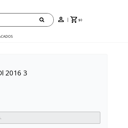
PRAS +$1500 CON CUPÓN "ENVÍO"
$
0
ACADOS
Dl 2016 3
.