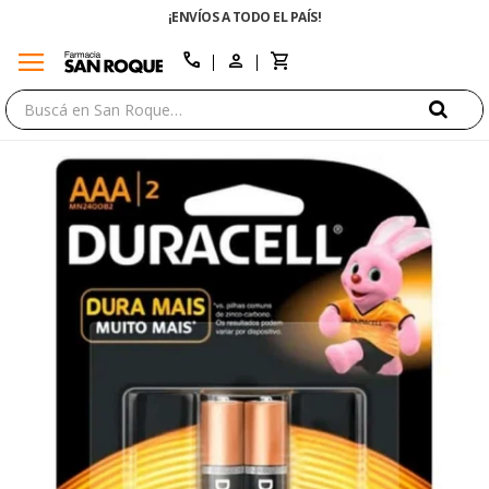
¡ENVÍOS A TODO EL PAÍS!
menu
close
call