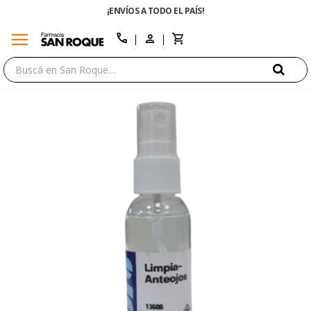
¡ENVÍOS A TODO EL PAÍS!
menu
close
call