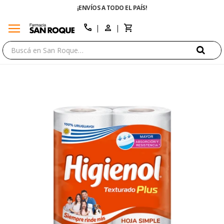
¡ENVÍOS A TODO EL PAÍS!
menu
close
call