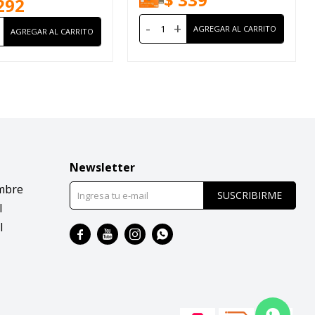
292
-
+
Newsletter
mbre
SUSCRIBIRME
l
l



