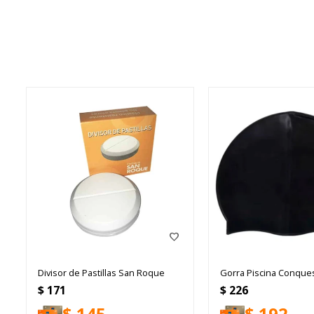
Divisor de Pastillas San Roque
Gorra Piscina Conque
$
171
$
226
$
145
$
192