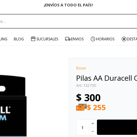
¡ENVÍOS A TODO EL PAÍS!
portante:
LING
BLOG
SUCURSALES
ENVIOS
HORARIOS
DEST
Bazar
Pilas AA Duracell
132730
$
300
$
255
add
remove