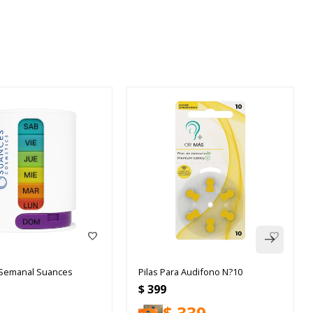
o Semanal Suances
Pilas Para Audifono N?10
$
399
$
339