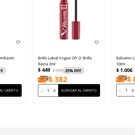
ombastic
Brillo Labial Vogue Oh Q' Brillo
Bálsamo L
Reina 3ml
10ml
$
449
$
1.006
$
599
25
$
$
382
-
+
-
+