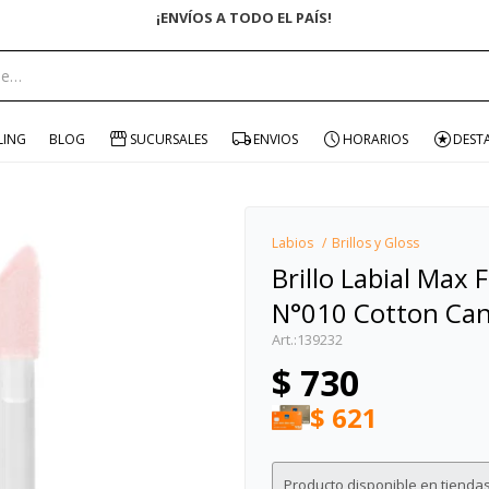
ENVÍO GRATIS EN COMPRAS +$1500 CON CUPÓN "ENVÍO"
portante:
LING
BLOG
SUCURSALES
ENVIOS
HORARIOS
DEST
Labios
Brillos y Gloss
Brillo Labial Max 
N°010 Cotton Ca
139232
$
730
$
621
Producto disponible en tiendas