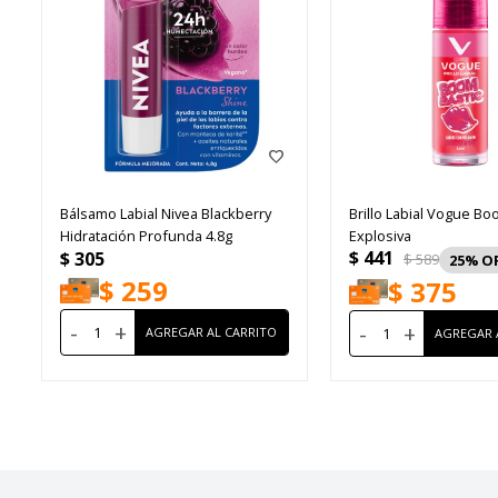
Bálsamo Labial Nivea Blackberry
Brillo Labial Vogue Bo
Hidratación Profunda 4.8g
Explosiva
$
441
$
305
$
589
25
$
259
$
375
-
+
-
+