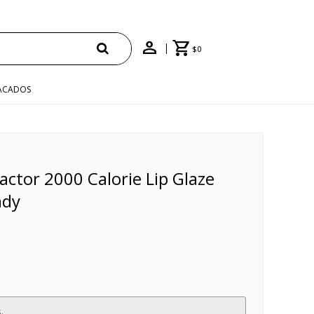
$
0
ACADOS
Factor 2000 Calorie Lip Glaze
ndy
.