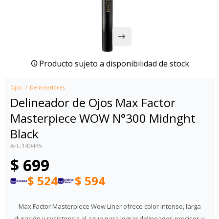
Producto sujeto a disponibilidad de stock
Ojos
Delineadores
Delineador de Ojos Max Factor
Masterpiece WOW N°300 Midnght
Black
140445
$
699
$
524
$
594
Max Factor Masterpiece Wow Liner ofrece color intenso, larga
duración y resistencia al agua para lograr delineados precisos y