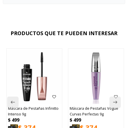
PRODUCTOS QUE TE PUEDEN INTERESAR
cara de Pestañas Infinitto
Máscara de Pestañas Vogue
Maybe
enso 9g
Curvas Perfectas 9g
Brow 
499
$
499
$
66
$
374
$
374