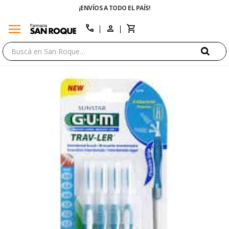
¡ENVÍOS A TODO EL PAÍS!
menu
close
call