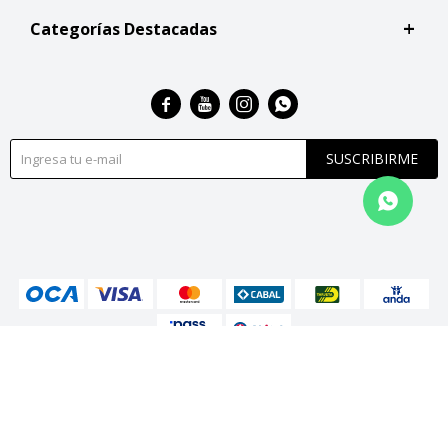
Categorías Destacadas




SUSCRIBIRME
© Copyright 2026 / San Roque