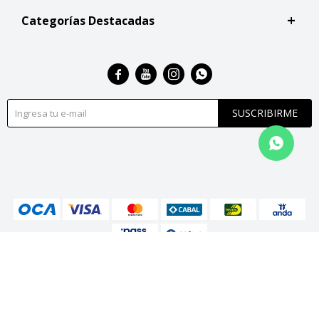
Categorías Destacadas




SUSCRIBIRME
© Copyright 2026 / San Roque