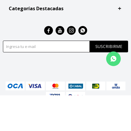
Categorías Destacadas




SUSCRIBIRME
© Copyright 2026 / San Roque