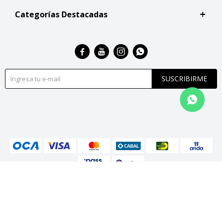
Categorías Destacadas




SUSCRIBIRME
© Copyright 2026 / San Roque