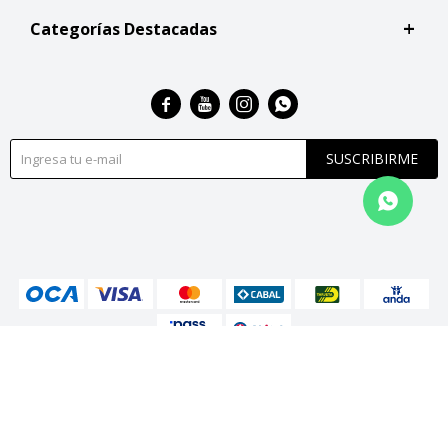
Categorías Destacadas




SUSCRIBIRME
© Copyright 2026 / San Roque