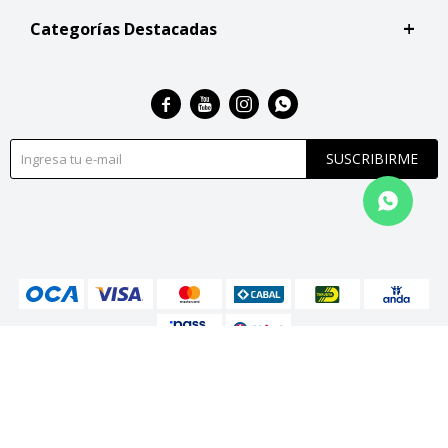
Categorías Destacadas




SUSCRIBIRME
© Copyright 2026 / San Roque