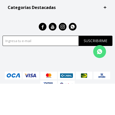
Categorías Destacadas




SUSCRIBIRME
© Copyright 2026 / San Roque