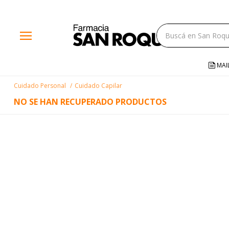
close
menu
storefront
local_shipping
MAI
credit_card
Cuidado Personal
Cuidado Capilar
help
NO SE HAN RECUPERADO PRODUCTOS