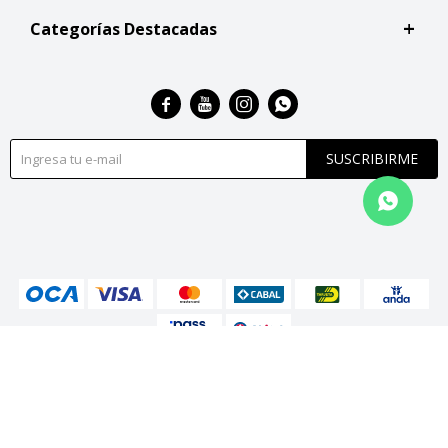
Categorías Destacadas




SUSCRIBIRME
© Copyright 2026 / San Roque