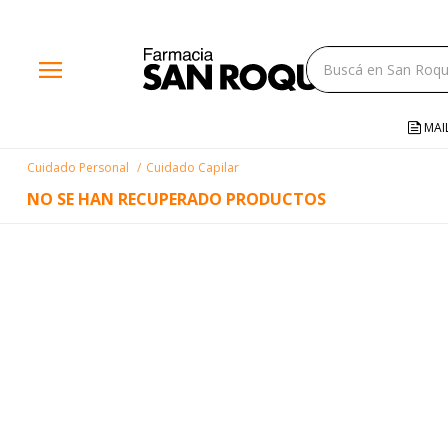
close
menu
storefront
local_shipping
MAI
credit_card
Cuidado Personal
Cuidado Capilar
help
NO SE HAN RECUPERADO PRODUCTOS