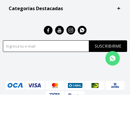
Categorías Destacadas




SUSCRIBIRME
© Copyright 2026 / San Roque