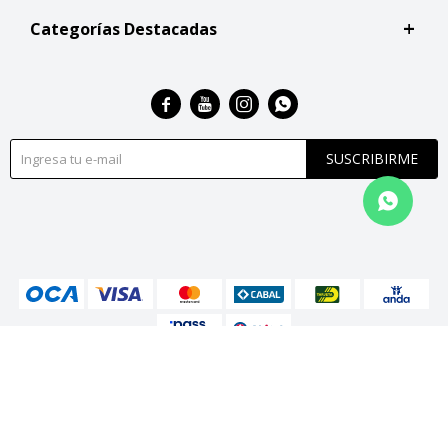
Categorías Destacadas




SUSCRIBIRME
© Copyright 2026 / San Roque