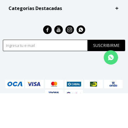
Categorías Destacadas




SUSCRIBIRME
© Copyright 2026 / San Roque