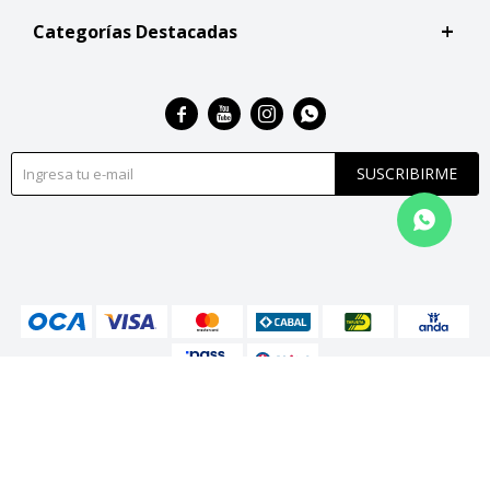
Categorías Destacadas




SUSCRIBIRME
© Copyright 2026 / San Roque