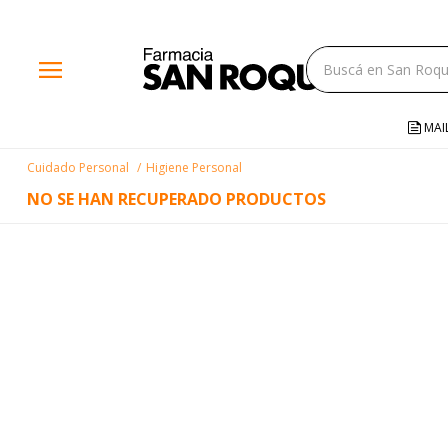
close
menu
storefront
local_shipping
MAI
credit_card
Cuidado Personal
Higiene Personal
help
NO SE HAN RECUPERADO PRODUCTOS