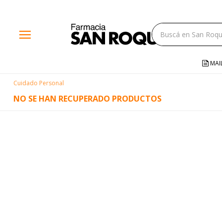
close
menu
storefront
local_shipping
MAI
credit_card
Cuidado Personal
help
NO SE HAN RECUPERADO PRODUCTOS