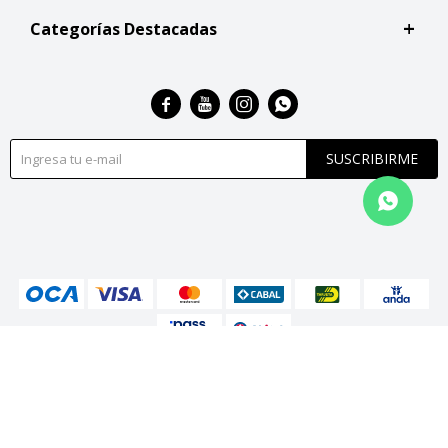
Categorías Destacadas




SUSCRIBIRME
© Copyright 2026 / San Roque