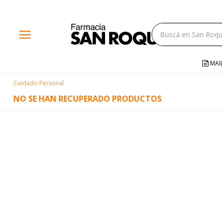
close
menu
storefront
local_shipping
MAI
credit_card
Cuidado Personal
help
NO SE HAN RECUPERADO PRODUCTOS