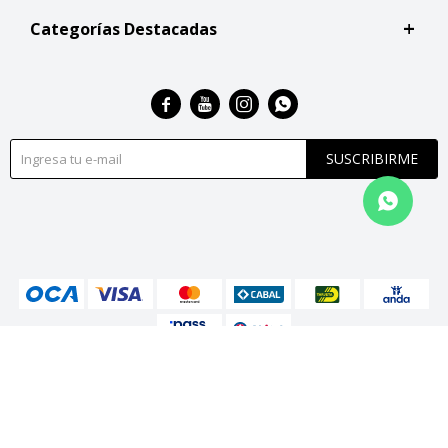
Categorías Destacadas




SUSCRIBIRME
© Copyright 2026 / San Roque