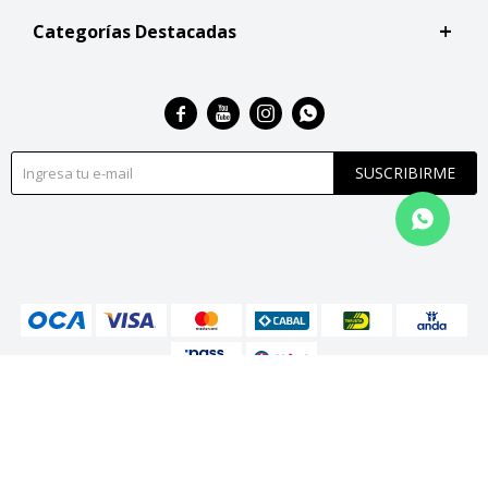
Categorías Destacadas




SUSCRIBIRME
© Copyright 2026 / San Roque