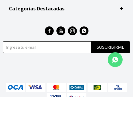
Categorías Destacadas




SUSCRIBIRME
© Copyright 2026 / San Roque