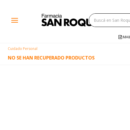
close
menu
storefront
local_shipping
MAI
credit_card
Cuidado Personal
help
NO SE HAN RECUPERADO PRODUCTOS