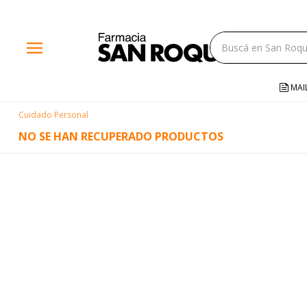
close
menu
storefront
local_shipping
MAI
credit_card
Cuidado Personal
help
NO SE HAN RECUPERADO PRODUCTOS