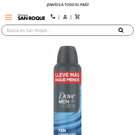
¡ENVÍOS A TODO EL PAÍS!
menu
close
call